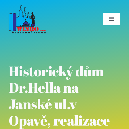
Skip
to
content
Toggle
Navigat
O firmě
Reference
Historický dům
Technologie
Dr.Hella na
Certifikáty
Janské ul.v
Kontakt
Opavě, realizace