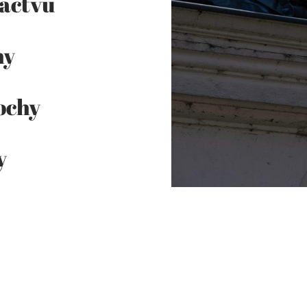
tactvu
hy
ochy
y