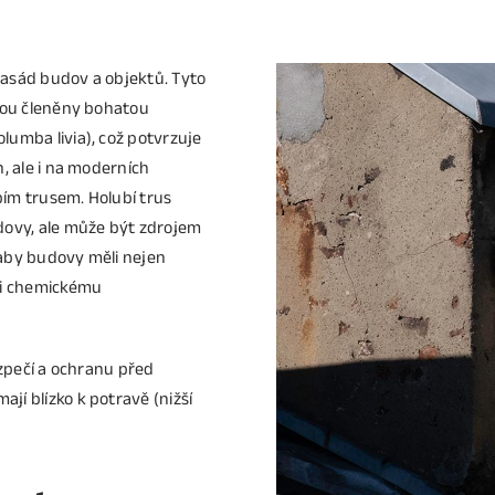
 fasád budov a objektů. Tyto
jsou členěny bohatou
lumba livia), což potvrzuje
, ale i na moderních
bím trusem. Holubí trus
dovy, ale může být zdrojem
 aby budovy měli nejen
oti chemickému
ezpečí a ochranu před
jí blízko k potravě (nižší