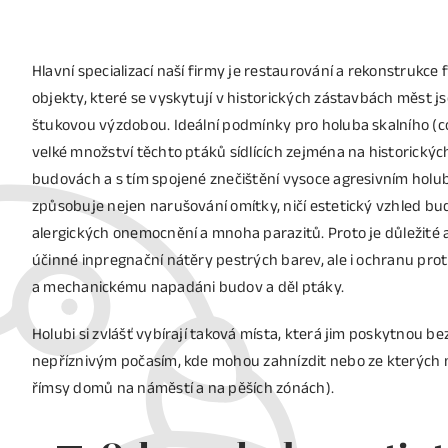
Hlavní specializací naší firmy je restaurování a rekonstrukce
objekty, které se vyskytují v historických zástavbách měst 
štukovou výzdobou. Ideální podmínky pro holuba skalního (co
velké množství těchto ptáků sídlících zejména na historických
budovách a s tím spojené znečištění vysoce agresivním holu
způsobuje nejen narušování omítky, ničí estetický vzhled bu
alergických onemocnění a mnoha parazitů. Proto je důležité
účinné inpregnační nátěry pestrých barev, ale i ochranu pr
a mechanickému napadáni budov a děl ptáky.
Holubi si zvlášť vybírají taková místa, která jim poskytnou b
nepříznivým počasím, kde mohou zahnízdit nebo ze kterých ma
římsy domů na náměstí a na pěších zónách).