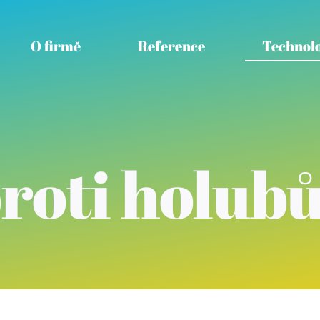
O firmě
Reference
Technolo
roti holub