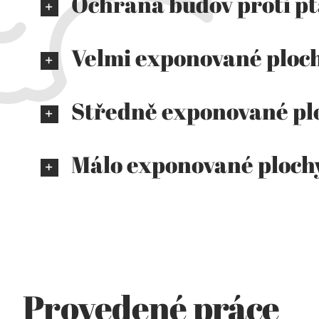
Ochrana budov proti p
Velmi exponované ploc
Středně exponované pl
Málo exponované ploch
Provedené práce