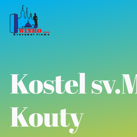
Skip
to
content
Kostel sv.
Kouty